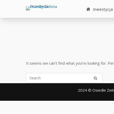
Strona
Inwestycja
Glowna
It seems we can’t find what you’re looking for. Pe
2024 © Osiedle Ziel