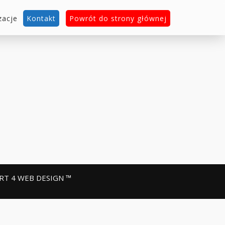
zacje
Kontakt
Powrót do strony głównej
RT 4 WEB DESIGN ™